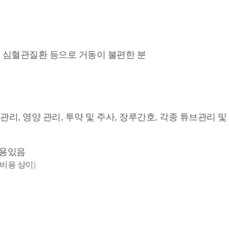
환, 심혈관질환 등으로 거동이 불편한 분
 관리, 영양 관리, 투약 및 주사, 장루간호, 각종 튜브관리
비용있음
비용 상이
)