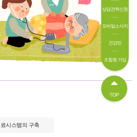
상담견학신청
모바일소식지
건강반
조합원 가입
TOP
의료시스템의 구축