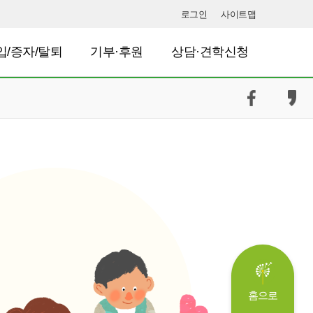
로그인
사이트맵
입/증자/탈퇴
기부·후원
상담·견학신청
홈으로