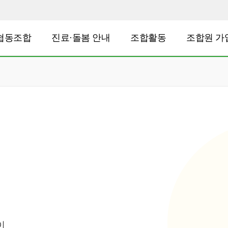
협동조합
진료·돌봄 안내
조합활동
조합원 가
이